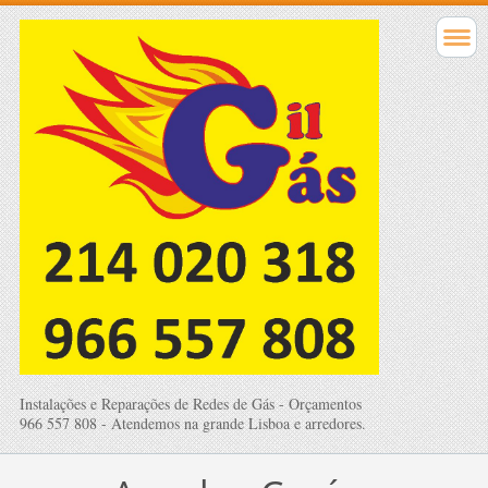
Instalações e Reparações de Redes de Gás - Orçamentos
966 557 808 - Atendemos na grande Lisboa e arredores.