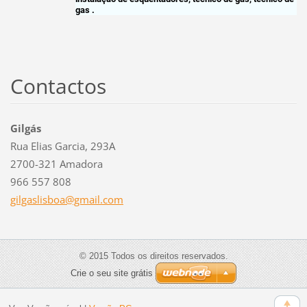
gas .
Contactos
Gilgás
Rua Elias Garcia, 293A
2700-321 Amadora
966 557 808
gilgasli
sboa@gma
il.com
© 2015 Todos os direitos reservados.
Crie o seu site grátis