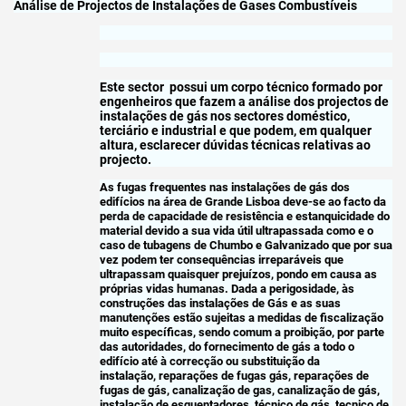
Análise de Projectos de Instalações de Gases Combustíveis
Este sector possui um corpo técnico formado por
engenheiros que fazem a análise dos projectos de
instalações de gás nos sectores doméstico,
terciário e industrial e que podem, em qualquer
altura, esclarecer dúvidas técnicas relativas ao
projecto.
As fugas frequentes nas instalações de gás dos
edifícios na área de Grande Lisboa deve-se ao facto da
perda de capacidade de resistência e estanquicidade do
material devido a sua vida útil ultrapassada como e o
caso de tubagens de Chumbo e Galvanizado que por sua
vez podem ter consequências irreparáveis que
ultrapassam quaisquer prejuízos, pondo em causa as
próprias vidas humanas. Dada a perigosidade, às
construções das instalações de Gás e as suas
manutenções estão sujeitas a medidas de fiscalização
muito específicas, sendo comum a proibição, por parte
das autoridades, do fornecimento de gás a todo o
edifício até à correcção ou substituição da
instalação, reparações de fugas gás, reparações de
fugas de gás, canalização de gas, canalização de gás,
instalação de esquentadores, técnico de gás, tecnico de