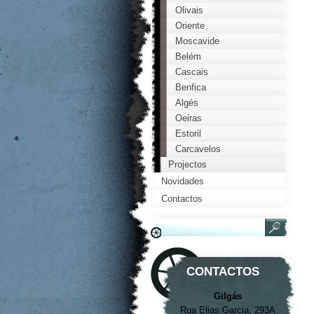
Olivais
Oriente
Moscavide
Belém
Cascais
Benfica
Algés
Oeiras
Estoril
Carcavelos
Projectos
Novidades
Contactos
CONTACTOS
Gilgás
Rua Elias Garcia, 293A