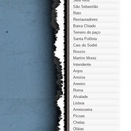
Sete Rios
São Sebastião
Rato
Restauradores
Baixa Chiado
Terreiro do paço
Santa Polônia
Cais do Sodré
Rossío
Martím Moniz
Intendente
Anjos
Arroíos
Areeiro
Roma
Alvalade
Lisboa
Ameixoeira
Picoas
Chelas
Oláias