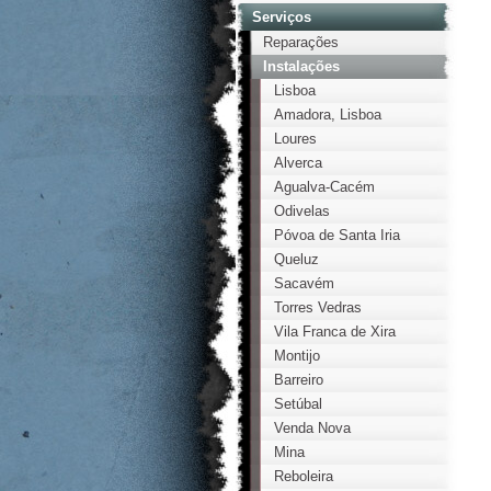
Serviços
Reparações
Instalações
Lisboa
Amadora, Lisboa
Loures
Alverca
Agualva-Cacém
Odivelas
Póvoa de Santa Iria
Queluz
Sacavém
Torres Vedras
Vila Franca de Xira
Montijo
Barreiro
Setúbal
Venda Nova
Mina
Reboleira