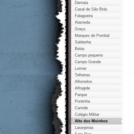
Damaia
Casal de São Brás
Falagueira
Alameda
Graça
Marques de Pombal
Saldanha
Belas
Campo pequeno
Campo Grande
Lumiar
Telheiras
Alfornelos
Alfragide
Parque
Pontinha
Carnide
Colégio Militar
Alto dos Moinhos
Laranjeiras