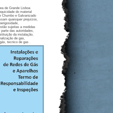
área de Grande Lisboa
nquicidade do material
de Chumbo e Galvanizado
ssam quaisquer prejuízos,
erigosidade,
stão sujeitas a medidas
 parte das autoridades,
tituição da instalação,
nalização de gas,
gás, tecnico de gas .