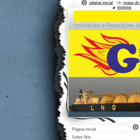
página inicial
mapa do 
imprimir
Instalações e Reparações d
arredores.
Página inicial
Sobre Nós