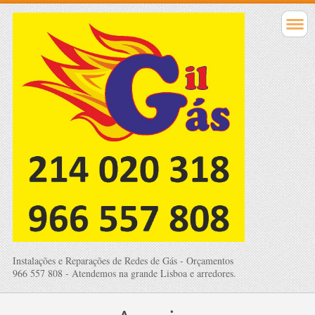
Instalações e Reparações de Redes de Gás - Orçamentos
966 557 808 - Atendemos na grande Lisboa e arredores.