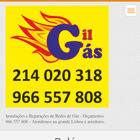
Instalações e Reparações de Redes de Gás - Orçamentos
966 557 808 - Atendemos na grande Lisboa e arredores.