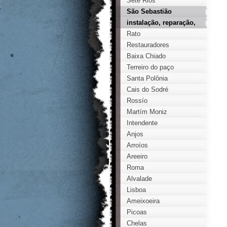
Sete Rios
São Sebastião
instalação, reparação,
instalador, técnico,
Rato
certificado, fugas,
Restauradores
credenciado, gás,
Baixa Chiado
lisboa
Terreiro do paço
Santa Polônia
Cais do Sodré
Rossío
Martím Moniz
Intendente
Anjos
Arroíos
Areeiro
Roma
Alvalade
Lisboa
Ameixoeira
Picoas
Chelas