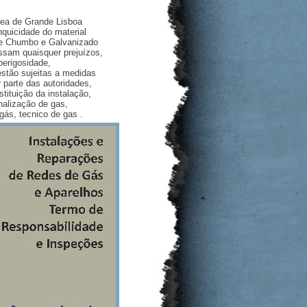
área de Grande Lisboa
nquicidade do material
de Chumbo e Galvanizado
ssam quaisquer prejuízos,
erigosidade,
stão sujeitas a medidas
 parte das autoridades,
tituição da instalação,
nalização de gas,
gás, tecnico de gas .