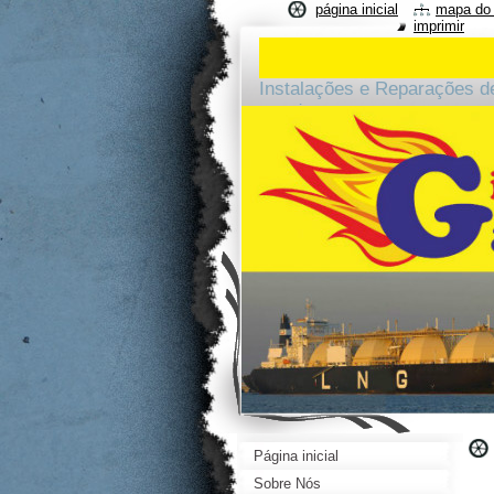
página inicial
mapa do 
imprimir
Instalações e Reparações d
arredores.
Página inicial
Sobre Nós