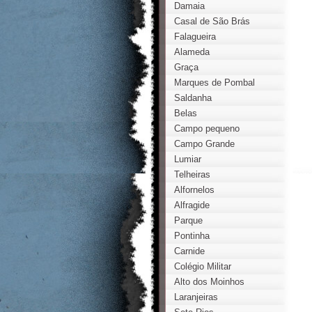
Damaia
Casal de São Brás
Falagueira
Alameda
Graça
Marques de Pombal
Saldanha
Belas
Campo pequeno
Campo Grande
Lumiar
Telheiras
Alfornelos
Alfragide
Parque
Pontinha
Carnide
Colégio Militar
Alto dos Moinhos
Laranjeiras