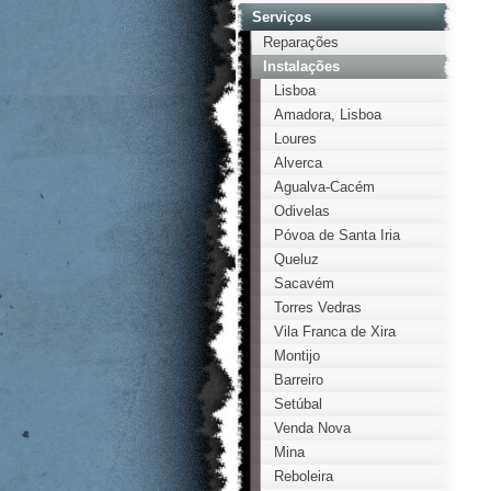
Serviços
Reparações
Instalações
Lisboa
Amadora, Lisboa
Loures
Alverca
Agualva-Cacém
Odivelas
Póvoa de Santa Iria
Queluz
Sacavém
Torres Vedras
Vila Franca de Xira
Montijo
Barreiro
Setúbal
Venda Nova
Mina
Reboleira