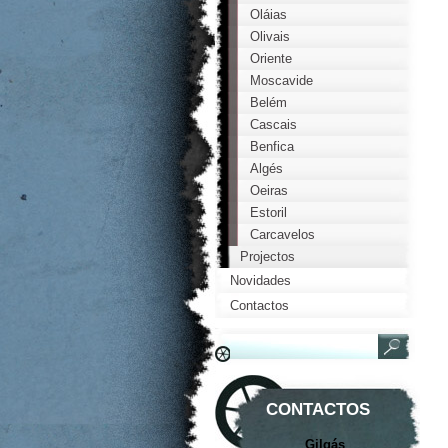
Oláias
Olivais
Oriente
Moscavide
Belém
Cascais
Benfica
Algés
Oeiras
Estoril
Carcavelos
Projectos
Novidades
Contactos
CONTACTOS
Gilgás