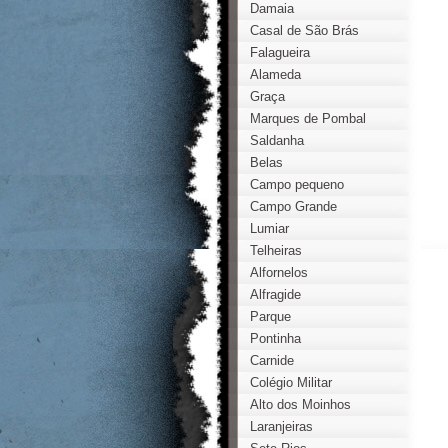
Damaia
Casal de São Brás
Falagueira
Alameda
Graça
Marques de Pombal
Saldanha
Belas
Campo pequeno
Campo Grande
Lumiar
Telheiras
Alfornelos
Alfragide
Parque
Pontinha
Carnide
Colégio Militar
Alto dos Moinhos
Laranjeiras