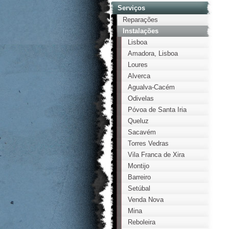
Serviços
Reparações
Instalações
Lisboa
Amadora, Lisboa
Loures
Alverca
Agualva-Cacém
Odivelas
Póvoa de Santa Iria
Queluz
Sacavém
Torres Vedras
Vila Franca de Xira
Montijo
Barreiro
Setúbal
Venda Nova
Mina
Reboleira