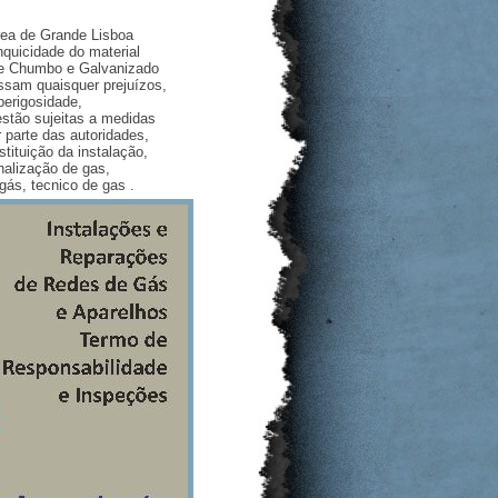
área de Grande Lisboa
nquicidade do material
de Chumbo e Galvanizado
ssam quaisquer prejuízos,
erigosidade,
stão sujeitas a medidas
 parte das autoridades,
tituição da instalação,
nalização de gas,
gás, tecnico de gas .