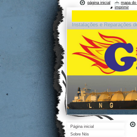
página inicial
mapa do 
imprimir
Instalações e Reparações d
arredores.
Página inicial
Sobre Nós