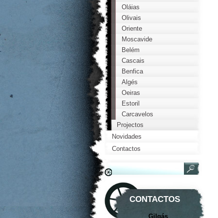
Oláias
Olivais
Oriente
Moscavide
Belém
Cascais
Benfica
Algés
Oeiras
Estoril
Carcavelos
Projectos
Novidades
Contactos
CONTACTOS
Gilgás