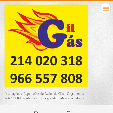
Instalações e Reparações de Redes de Gás - Orçamentos
966 557 808 - Atendemos na grande Lisboa e arredores.