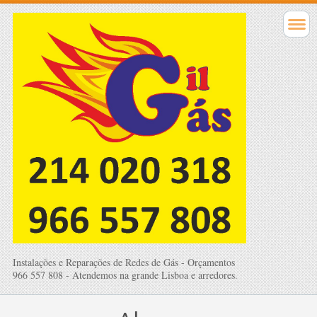
Instalações e Reparações de Redes de Gás - Orçamentos
966 557 808 - Atendemos na grande Lisboa e arredores.