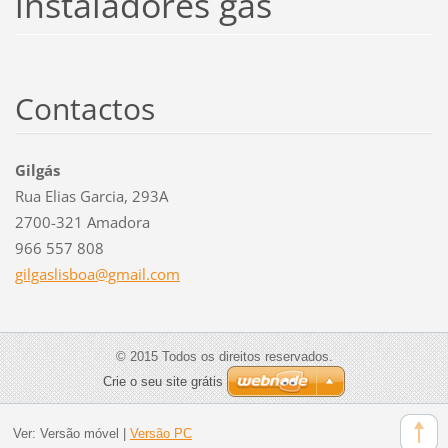
instaladores gas
Contactos
Gilgás
Rua Elias Garcia, 293A
2700-321 Amadora
966 557 808
gilgasli
sboa@gma
il.com
© 2015 Todos os direitos reservados.
Crie o seu site grátis
Ver:
Versão móvel
|
Versão PC