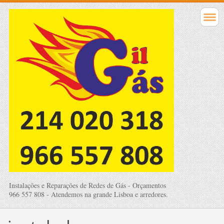
Instalações e Reparações de Redes de Gás - Orçamentos
966 557 808 - Atendemos na grande Lisboa e arredores.