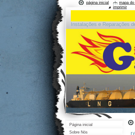
página inicial
mapa do 
imprimir
Instalações e Reparações d
arredores.
Página inicial
r
Sobre Nós