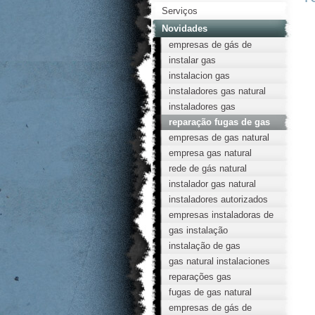
Serviços
Novidades
empresas de gás de
cozinha
instalar gas
instalacion gas
instaladores gas natural
instaladores gas
reparação fugas de gas
empresas de gas natural
empresa gas natural
rede de gás natural
instalador gas natural
instaladores autorizados
gas natural
empresas instaladoras de
gas
gas instalação
instalação de gas
gas natural instalaciones
reparações gas
fugas de gas natural
empresas de gás de