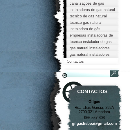
cozinha
canalizações de gás
instaladoras de gas natural
tecnico de gas natural
tecnico gas natural
instaladora de gás
empresas instaladoras de
gas natural
tecnico instalador de gas
gas natural instaladores
autorizados
gas natural instaladores
autorizados
Contactos
CONTACTOS
Gilgás
Rua Elias Garcia, 293A
2700-321 Amadora
966 557 808
gilgasli
sboa@gma
il.com